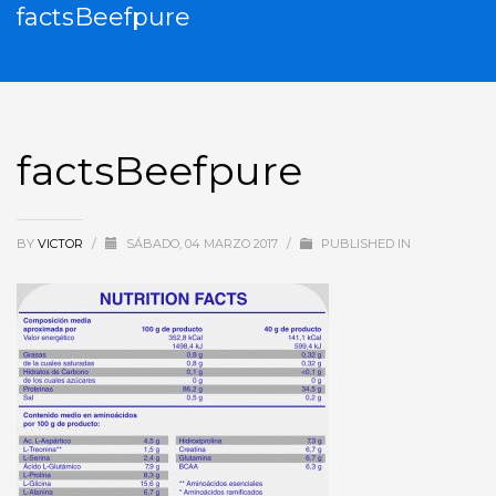
factsBeefpure
factsBeefpure
BY
VICTOR
/
SÁBADO, 04 MARZO 2017
/
PUBLISHED IN