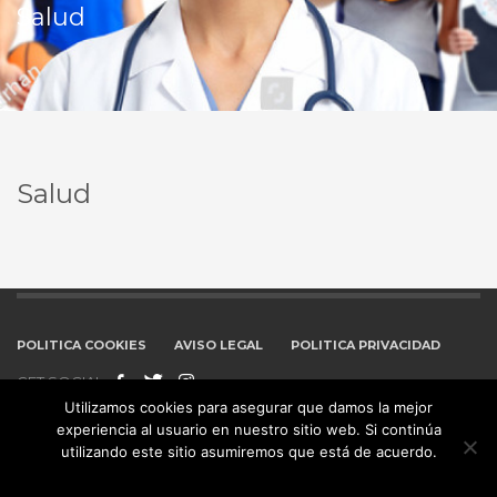
Salud
Salud
POLITICA COOKIES
AVISO LEGAL
POLITICA PRIVACIDAD
GET SOCIAL
Utilizamos cookies para asegurar que damos la mejor
experiencia al usuario en nuestro sitio web. Si continúa
© 2016 Todos los derechos reservados.
utilizando este sitio asumiremos que está de acuerdo.
Estoy de acuerdo
No
Leer más